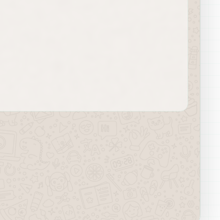
06/08/2026 04:36
✦ IA
Sí, sobre todo integraciones y 
automatizaciones.
06/08/2026 04:36
Perfecto. Te muestro las 
diferencias y preparo la 
propuesta ideal.
06/08/2026 04:36
✦ IA