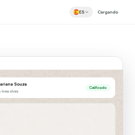
ES
Cargando
ariana Souza
Calificado
 línea ahora
Hola, Mariana. Vi tu interés en 
el plan Pro. ¿Quieres 
compararlo con Enterprise?