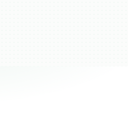
Convierte
ciones
Conduce hasta el cierre y
lor a
genera más ingresos.