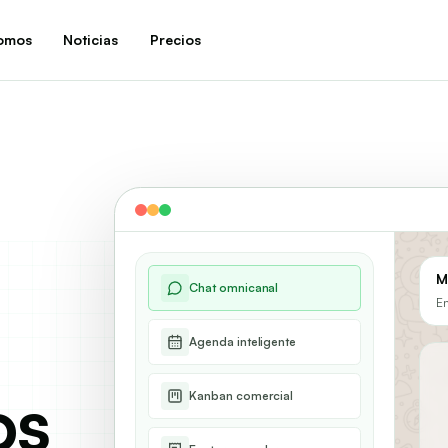
omos
Noticias
Precios
M
Chat omnicanal
En
Agenda inteligente
os
Kanban comercial