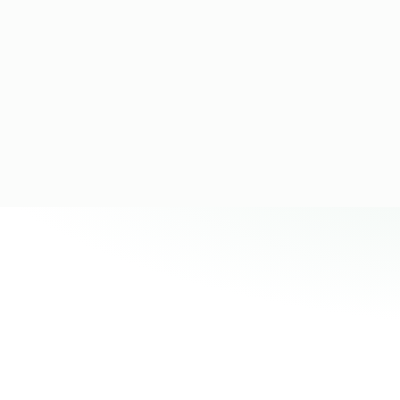
Capta
Conecta canales y captura
leads automáticamente.