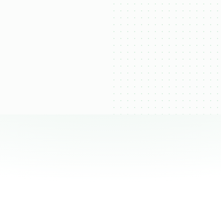
Nutre
Califica
Mantiene conversa
Entiende el perfil y prioriza
activas y entrega va
los mejores leads.
tiempo.