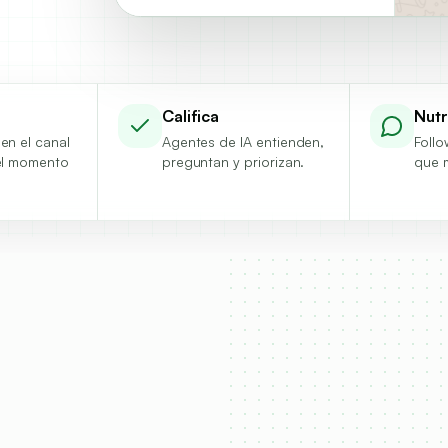
Califica
Nut
en el canal
Agentes de IA entienden,
Follo
el momento
preguntan y priorizan.
que m