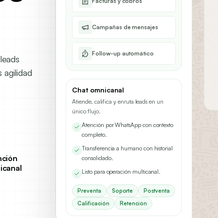
Facturas y cobros
Campañas de mensajes
Follow-up automático
 leads
 agilidad
Chat omnicanal
Atiende, califica y enruta leads en un
único flujo.
Atención por WhatsApp con contexto
completo.
Transferencia a humano con historial
nción
consolidado.
icanal
Listo para operación multicanal.
Preventa
Soporte
Postventa
Calificación
Retención